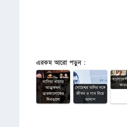
এরকম আরো পড়ুন :
বাংলাদেশ
নাসিমা খানের
ভারত 
আত্মকথন:
সোমেশ্বর অলির সঙ্গে
তারকালোকের
জীবন ও গান নিয়ে
দিনগুলো
আলাপ