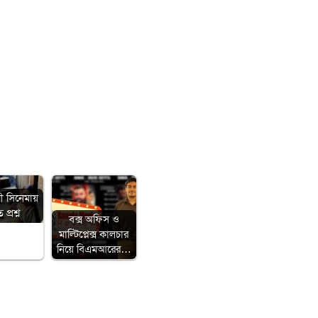
ী সিনেমায়
প্রশ্ন
বক্স অফিস ও
মাল্টিপ্লেক্স কালচার
নিয়ে বিএমআরের…