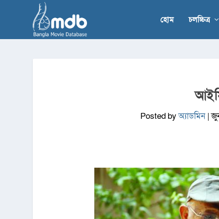
হোম
চলচ্চিত্র
আইস
Posted by
অ্যাডমিন
|
জু