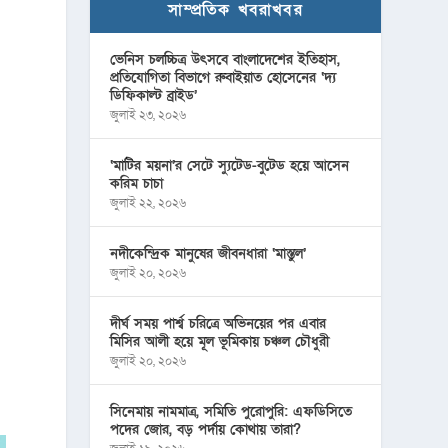
সাম্প্রতিক খবরাখবর
ভেনিস চলচ্চিত্র উৎসবে বাংলাদেশের ইতিহাস,
প্রতিযোগিতা বিভাগে রুবাইয়াত হোসেনের ‘দ্য
ডিফিকাল্ট ব্রাইড’
জুলাই ২৩, ২০২৬
‘মাটির ময়না’র সেটে স্যুটেড-বুটেড হয়ে আসেন
করিম চাচা
জুলাই ২২, ২০২৬
নদীকেন্দ্রিক মানুষের জীবনধারা ‘মাস্তুল’
জুলাই ২০, ২০২৬
দীর্ঘ সময় পার্শ্ব চরিত্রে অভিনয়ের পর এবার
মিসির আলী হয়ে মূল ভূমিকায় চঞ্চল চৌধুরী
জুলাই ২০, ২০২৬
সিনেমায় নামমাত্র, সমিতি পুরোপুরি: এফডিসিতে
পদের জোর, বড় পর্দায় কোথায় তারা?