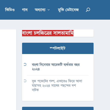
ভিডিও
গান
অন্যান্য
মুভি ডেটাবেজ
বাংলা চলচ্চিত্রের সালতামামি
স্পটলাইট
বাংলা সিনেমার আরেকটি ব্যর্থতার বছর
২০২৪
বুক পকেটের গল্প, এভাবেও ফিরে আসা
যায়’সহ ২০২৪ সালের পছন্দের দশ
নাটক