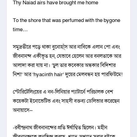
Thy Naiad airs have brought me home
To the shore that was perfumed with the bygone
time…
সমুদ্রতীরে পড়ে থাকা বুনোহা্ঁস আর নাবিকে এলান পো এবং
জীবনানন্দ একীভূত হন, যেভাবে হেলেন আর বনলতাকে আর
আলাদা করা যায় না। ‘চুল তার কবেকার অন্ধকার বিদিশার
নিশা’ আর ‘hyacinth hair’ দুয়ের মেলবন্ধন হয় পারফিউমে!
স্টোরিটেলিংয়ের এ নন-লিনিয়ার প্যাটার্নে পরিচালক বেশ
কয়েকটা ইনোভেটিভ এবং সাহসী বক্তব্য ডেলিভার করেছেন
অনায়াসে—
-রবীন্দ্রনাথ জীবনানন্দের প্রতি ঈর্ষাণ্বিত ছিলেন। মহীন
জীবনানন্দকে কনভিন্স করছে- খ্যাত-অখ্যাত সবার বইকে