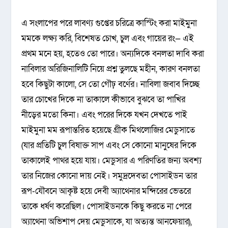
এ সংলাপের পরে লাবণ্য গুপ্তের চরিত্রে কাস্টিং করা মাইমুনা
মমকে লক্ষ্য করি, বিশেষত চোখ, চুল এবং গায়ের রং— এই
প্রথম মনে হয়, হতেও তো পারে। অন্যদিকে বনলতা দাবি করা
নাবিলার অরিজিনালিটি নিয়ে প্রশ্ন তুলছে মহীন, কারণ বনলতা
হবে কিছুটা কালো, সে তো গৌঢ় বর্ণের। নাবিলা জবাব দিচ্ছে
তার চোখের দিকে না তাকালে কীভাবে বুঝবে তা পাখির
নীড়ের মতো কিনা। এবং পরের দিকে যখন দেখতে পাই
মাইমুনা মম রূপান্তরিত হয়েছে গ্রীক মিথলোজির মেডুসাতে
(যার প্রতিটি চুল বিষাক্ত সাপ এবং সে কোনো মানুষের দিকে
তাকালেই পাথর হয়ে যায়। মেডুসার এ পরিণতির জন্য অবশ্য
তার নিজের কোনো দায় নেই। সমুদ্রদেবতা পোসাইডন তার
রূপ-যৌবনে আকৃষ্ট হয়ে দেবী অ্যাথেনার মন্দিরের ভেতরে
তাকে ধর্ষণ করেছিল। পোসাইডনকে কিছু করতে না পেরে
অ্যাথেনা অভিশাপ দেয় মেডুসাকে, যা অত্যন্ত আনফেয়ার),