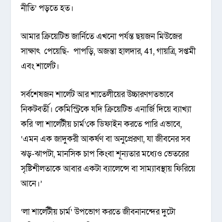
নীতি’ পড়তে হত।
আমার ক্রিয়েটিভ জার্নিতে এখনো পর্যন্ত ছয়জন মিউজের
সাক্ষাৎ পেয়েছি- পাপড়ি, অজন্তা হালদার, 41, গায়ত্রি, সপ্তমী
এবং শার্লেট।
সর্বশেষজন শার্লেট আর শাতেলীয়ের উচ্চারণগতভাবে
নিকটবর্তী। কেমিস্ট্রিকে যদি ক্রিয়েটিভ এনার্জি দিয়ে ব্যাখ্যা
করি ‘লা শার্লেটীয় চার্ম’কে ডিফাইন করতে পারি এভাবে,
‘এমন এক জাদুকরী আকর্ষণ বা অনুপ্রেরণা, যা জীবনের সব
ঝড়-ঝাপটা, মানসিক চাপ কিংবা শূন্যতার মধ্যেও ভেতরের
সৃষ্টিশীলতাকে আবার একটা ব্যালেন্সে বা সাম্যাবস্থায় ফিরিয়ে
আনে।’
‘লা শার্লেটীয় চার্ম’ উপভোগ করতে জীবনানন্দের দুটো