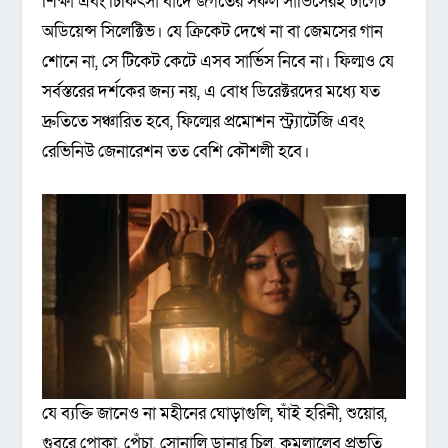
শিক্ষা এবং চিকিৎসা বাদে জগতের সকল সার্ভিসেরই টার্গেট
অডিয়েন্স সিলেক্টিভ। যে ক্রিকেট দেখে না বা জেমসের গান
শোনে না, সে টিকেট কেটে এসব সার্ভিস নিবে না। ফিল্মও যে
সর্বস্তরের দর্শকের জন্য নয়, এ বোধ ডিরেক্টরদের মধ্যে যত
দ্রুতিতে সঞ্চারিত হবে, ফিল্মের প্রমোশন স্ট্র‍্যাটেজি এবং
রেভিনিউ জেনারেশন তত বেশি কৌশলী হবে।
যে ব্যক্তি জানেও না মহীনের ঘোড়াগুলি, ঘাঁই হরিনী, শুয়োর,
গুবরে পোকা, পেঁচা, সোনালি ডানার চিল, কমলালেবু প্রভৃতি