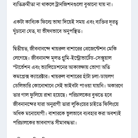
ব্যতিক্রমীতা না থাকলে ট্রানজিশনগুলো বুঝানো যায় না।
একটা কাব্যিক ফিল্মে ভাষা দিয়েই সময় এবং ব্যক্তির দূরত্ব
ঘুঁচানো যেত, যা ভীষণভাবে অনুপস্থিত।
দ্বিতীয়ত, জীবনানন্দে খায়রুল বাশারের প্রেজেন্টেশন মেকি
লেগেছে। জীবনানন্দ মূলত গ্লুমি-ইন্ট্রোভার্টেড-সেক্সুয়াল
স্টার্ভেশন এবং ভ্যালিডেশনের আকাঙ্ক্ষায় ভোগা অতি
কমপ্লেক্স ক্যারেক্টার। খায়রুল বাশারের হাঁটা চলা-ডায়লগ
ডেলিভারি কোনোখানে সেই ভাইবটা পাওয়া যায়নি। অকারণে
তার গাল ফুলিয়ে রাখা হয়েছে। পরিচালকের বুঝতে হবে
জীবনানন্দের যারা অনুরাগী তারা লুকিংয়ের চাইতে ফিলিংয়ে
অধিক মনোযোগী। বাশারকে ভুলভাবে ব্যবহার করা অবশ্যই
পরিচালকের ভাবনাগত সীমাবদ্ধতা।