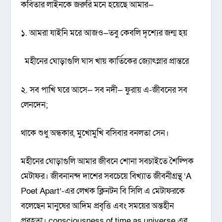
কবিতার লাইনকে জরুরি মনে হয়েছে আমার—
১. আমরা যাইনি মরে আজও—তবু কেবলি দৃশ্যের জন্ম হয়
মহীনের ঘোড়াগুলি ঘাস খায় কার্তিকের জ্যোৎস্নার প্রান্তরে
২. সব পাখি ঘরে আসে— সব নদী— ফুরায় এ-জীবনের সব
লেনদেন;
থাকে শুধু অন্ধকার, মুখোমুখি বসিবার বনলতা সেন।
মহীনের ঘোড়াগুলি আমার জীবনে শোনা সবচাইতে শৈল্পিক
মেটাফর। জীবনানন্দ দাশের সবচেয়ে বিখ্যাত জীবনীগ্রন্থ ‘A
Poet Apart’-এর লেখক ক্লিনটন বি সিলি এ মেটাফরকে
বলেছেন মানুষের আদিম প্রবৃত্তি এবং সময়ের অন্তহীন
প্রবহতা। consciousness of time as universe এর