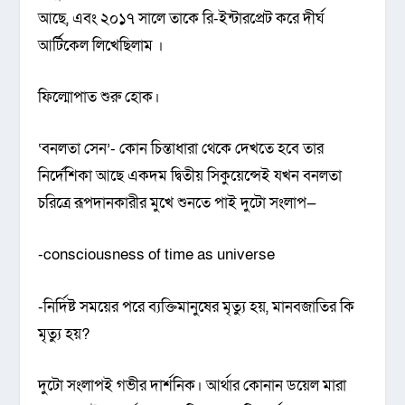
আছে, এবং ২০১৭ সালে তাকে রি-ইন্টারপ্রেট করে দীর্ঘ
আর্টিকেল লিখেছিলাম ।
ফিল্মোপাত শুরু হোক।
‘বনলতা সেন’- কোন চিন্তাধারা থেকে দেখতে হবে তার
নির্দেশিকা আছে একদম দ্বিতীয় সিকুয়েন্সেই যখন বনলতা
চরিত্রে রূপদানকারীর মুখে শুনতে পাই দুটো সংলাপ—
-consciousness of time as universe
-নির্দিষ্ট সময়ের পরে ব্যক্তিমানুষের মৃত্যু হয়, মানবজাতির কি
মৃত্যু হয়?
দুটো সংলাপই গভীর দার্শনিক। আর্থার কোনান ডয়েল মারা