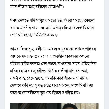
মানে দাঁড়ায় তাই মহীনের ঘোড়াগুলি।
সময় দেখতে যদি মানুষের মতো হত, কিংবা সময়ের কোনো
থাকত মানবীয় নাম— এ আপাত উদ্ভট চিন্তা থেকেই ফিল্মের
স্টোরিটেলিং প্যাটার্ন তৈরি হয়েছে।
আমরা ফিল্মজুড়ে মহীন নামের এক যুবককে দেখতে পাই যে
আদতে সময় স্বয়ং; সময়ের এ অন্তহীন প্রবহতায় কখনো
বইয়ের চরিত্র বনলতা সেন আসে, কখনোবা আসে ঐতিহাসিক
চরিত্র বুদ্ধদেব বসু, রবীন্দ্রনাথ ঠাকুর, লীলা নাগ, শোভনা,
সজনীকান্ত, হেমেন্দ্রগুহ, এমনকি কবি জীবনানন্দ দাসও
সেখানে কবি নয়, মূলত চরিত্র যারা মহীনের সাথে মিথস্ক্রিয়া
করে, অথবা মহীনের সূত্র ধরে স্ক্রিনে উপস্থিত হয়।