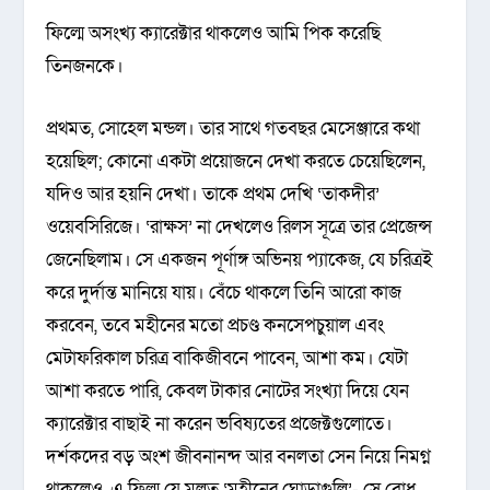
ফিল্মে অসংখ্য ক্যারেক্টার থাকলেও আমি পিক করেছি
তিনজনকে।
প্রথমত, সোহেল মন্ডল। তার সাথে গতবছর মেসেঞ্জারে কথা
হয়েছিল; কোনো একটা প্রয়োজনে দেখা করতে চেয়েছিলেন,
যদিও আর হয়নি দেখা। তাকে প্রথম দেখি ‘তাকদীর’
ওয়েবসিরিজে। ‘রাক্ষস’ না দেখলেও রিলস সূত্রে তার প্রেজেন্স
জেনেছিলাম। সে একজন পূর্ণাঙ্গ অভিনয় প্যাকেজ, যে চরিত্রই
করে দুর্দান্ত মানিয়ে যায়। বেঁচে থাকলে তিনি আরো কাজ
করবেন, তবে মহীনের মতো প্রচণ্ড কনসেপচুয়াল এবং
মেটাফরিকাল চরিত্র বাকিজীবনে পাবেন, আশা কম। যেটা
আশা করতে পারি, কেবল টাকার নোটের সংখ্যা দিয়ে যেন
ক্যারেক্টার বাছাই না করেন ভবিষ্যতের প্রজেক্টগুলোতে।
দর্শকদের বড় অংশ জীবনানন্দ আর বনলতা সেন নিয়ে নিমগ্ন
থাকলেও, এ ফিল্ম যে মূলত ‘মহীনের ঘোড়াগুলি’- সে বোধ