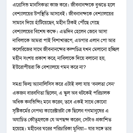
এগ্রেসিভ মানসিকতা কাজ করে। জীবনানন্দকে বুঝতে হলে
বেশ্যালয়ের উপস্থিতি আসবেই। জীবনানন্দকে বেশ্যালয়ের
সামনে দিয়ে হাঁটিয়েছেন, মহীন ঠিকই পৌঁছে গেছে
বেশ্যালয়ের বিশেষ কক্ষে। এতদিন হেলেন জেনে আসা
নাবিলাকে আমরা পাই বিশাখারূপে, এডগার এলান পো আর
কলেরিজের সাথে জীবনানন্দের কল্পচিত্র যখন মেলানো হচ্ছিল
মহীন সংশয় প্রকাশ করে, নাবিলাকে দিয়ে বলানো হয়,
ইউরোপীয়রা কি বেশ্যালয়ে গমন করে না?
সমগ্র ফিল্ম অ্যানালিসিস করে এটাই বলা যায় ‘বনলতা সেন’
একজন বারবণিতা ছিলেন, এ স্কুল অব থটকেই পরিচালক
অধিক কনভিন্সিং মনে করেন, তবে একই সাথে কোনো
সৃষ্টিকর্মের নেপথ্য ক্যারেক্টারটা কে ছিলেন গণমানুষের এ
অযাচিত কৌতূহলকে যে অপছন্দ করেন, সেটাও প্রকাশিত
হয়েছে। মহীনের ঘরের পরিচারিকা মুনিয়া— যার সঙ্গে তার