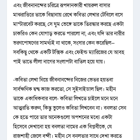
এবং জীবনানন্দের চরিত্রে রূপদানকারী খায়রুল বাসার
মাঝরাত্তিরে তাকে বিছানায় রেখে কবিতা লেখার টেবিলে বসে
মাস্টারবেট করছে, সে ঘুম ভেঙ্গে তাকে তিরস্কার করছে একটা
চাকরিও কেন যোগাড় করতে পারলো না, এবং যদি তার নারীর
ভরণপোষণের সামর্থ্যই না থাকে, সংসার কেন করেছিল—
সবকিছু থেকে একটি টক্সিক এবং ফেইল্ড ম্যারিজের যে আবহ
পাই তাতে লীলা নাগের সংলাপটা বাতিল হয়ে যায়।
-কবিতা লেখা নিয়ে জীবনানন্দের নিজের ভেতর হয়তবা
সার্বক্ষণিক দ্বন্দ্ব কাজ করতো, সে সুইসাইডাল ছিল। মহীন
তাকে একাধিকবার বলে- কবিতা লিখতে চাইলে মনে মনে
আত্মরতি করুন, কিন্তু ভুলেও কবিতা লিখবেন না। বনলতা সেন
কে হতে পারে তার অনেকগুলো অপশনের মধ্যে একটা
হিসেবে দেখানো হয় বনলতা নামের এক বিপ্লবীকে, যে
রাজশাহী জেলে বন্দী। মহীন সে বনলতার সাথে দেখা করতে