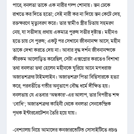
পারে, বনলতা তাকে এক নারীর গল্প শোনায়। স্তন ঢেকে
রাখতে কর দিতে হতো; সেই নারী কর না দিয়ে স্তন কেটে দেয়,
রক্তক্ষরণে মৃত্যুবরণ করে। তার স্বামীও স্ত্রীর চিতায় সহমরণ
নেয়, যা সতীদাহ প্রথায় একমাত্র পুরুষ সতীর দৃষ্টান্ত। মহীনও
হতে চায় সে পুরুষ; একটু পর সেখানে জীবনানন্দ আসে, মহীন
তাকে দেখা করতে দেয় না। আবার বুদ্ধ দর্শন জীবনানন্দকে
কীরকম আলোড়িত করেছিল, সেটা এক্সপ্লোর করতেও বিশাখা
তথা বনলতা তথা হেলেন মহীনকে ঘুরিয়ে আনে মগধরাজ
অজাতশত্রুর টাইমলাইন। অজাতশত্রু পিতা বিম্বিসারকে হত্যা
করে, পরবর্তীতে গভীর অনুতাপে বৌদ্ধ ধর্মে দীক্ষিত হয়।
বনলতায় যে এতবার ‘অন্ধকার’-এর আলাপ, তার বিপরীত শব্দ
‘বোধি’; অজাতশত্রুর কাহিনী থেকে বনলতা সেনকেন্দ্রিক
পৃথক ইন্টারপ্রেটেশন তৈরি হয়ে যায়।
-বেশ্যালয় নিয়ে আমাদের কনজারভেটিভ সোসাইটিতে প্রচণ্ড