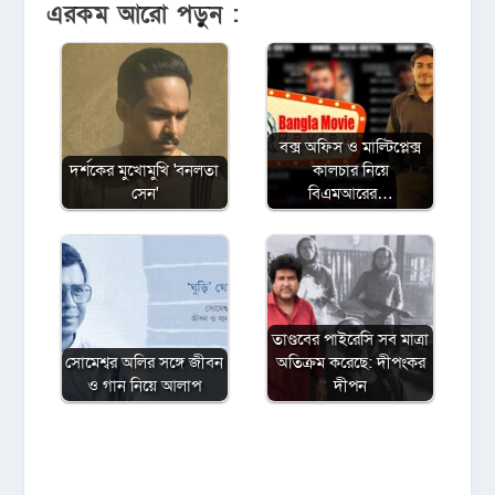
এরকম আরো পড়ুন :
বক্স অফিস ও মাল্টিপ্লেক্স
দর্শকের মুখোমুখি 'বনলতা
কালচার নিয়ে
সেন'
বিএমআরের…
তাণ্ডবের পাইরেসি সব মাত্রা
সোমেশ্বর অলির সঙ্গে জীবন
অতিক্রম করেছে: দীপংকর
ও গান নিয়ে আলাপ
দীপন