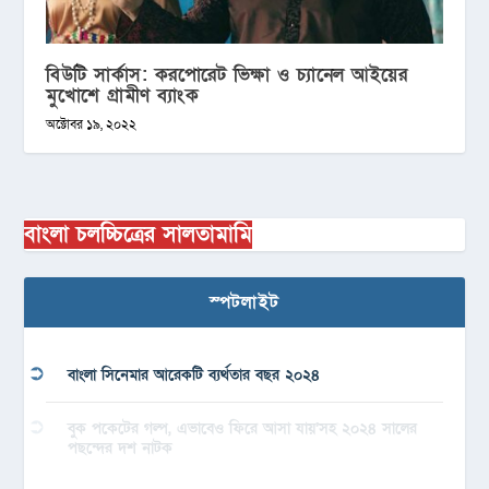
বিউটি সার্কাস: করপোরেট ভিক্ষা ও চ্যানেল আইয়ের
মুখোশে গ্রামীণ ব্যাংক
অক্টোবর ১৯, ২০২২
বাংলা চলচ্চিত্রের সালতামামি
স্পটলাইট
বাংলা সিনেমার আরেকটি ব্যর্থতার বছর ২০২৪
বুক পকেটের গল্প, এভাবেও ফিরে আসা যায়’সহ ২০২৪ সালের
পছন্দের দশ নাটক