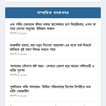
সাম্প্রতিক খবরাখবর
এক গভীর বেদনাকে জীবন রক্ষার আন্দোলনে রূপ দিয়েছিলাম, এখন তা
সারা দেশের মানুষের: ইলিয়াস কাঞ্চন
আগস্ট ৭, ২০২৬
ফারুকীর ধারণা, তার নতুন সিনেমা ‘ব্যাচেলর’-এর মতো তর্ক-বিতর্কে
জাতিকে দুই ভাগে বিভক্ত করতে পারে
আগস্ট ৭, ২০২৬
‘কাগজের নৌকা’র ষাট বছর— যেভাবে প্রেরণা হয়ে আছেন অভিনেত্রী ও
ব্যক্তি সুচন্দা
আগস্ট ৫, ২০২৬
পুলসিরাত নাকি খলনায়ক: ভিকির পরিচালনায় নিশোর বিপরীতে তমা
নাকি মেহজাবীন
আগস্ট ৫, ২০২৬