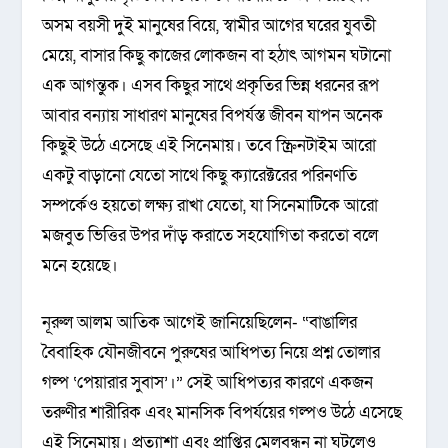
অসম বয়সী দুই মানুষের বিয়ে, স্বামীর আগের ঘরের যুবতী
মেয়ে, বাসার কিছু কাজের লোকজন বা হঠাৎ আগমন ঘটানো
এক আগন্তুক। এসব কিছুর সাথে প্রকৃতির ভিন্ন ধরনের রূপ
আবার বন্যায় সাধারণ মানুষের বিপর্যস্ত জীবন যাপন অনেক
কিছুই উঠে এসেছে এই সিনেমায়। তবে স্ক্রিনটাইম আরো
একটু বাড়ানো যেতো সাথে কিছু ক্যারেক্টরের পরিনণতি
সম্পর্কেও হয়তো লক্ষ্য রাখা যেতো, যা সিনেমাটিকে আরো
মজবুত ভিত্তির উপর দাঁড় করাতে সহযোগিতা করতো বলে
মনে হয়েছে।
নূরুল আলম আতিক আগেই জানিয়েছিলেন- “বাঙালির
বৈবাহিক যৌনজীবনে পুরুষের আধিপত্য নিয়ে প্রশ্ন তোলার
গল্প ‘পেয়ারার সুবাস’।” সেই আধিপত্যর কারণে একজন
তরুণীর শারীরিক এবং মানসিক বিপর্যয়ের গল্পও উঠে এসেছে
এই সিনেমায়। প্রত্যাশা এবং প্রাপ্তির মেলবন্ধন না ঘটলেও