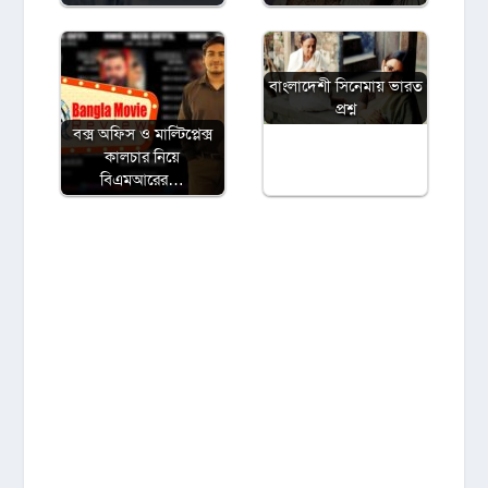
বাংলাদেশী সিনেমায় ভারত
প্রশ্ন
বক্স অফিস ও মাল্টিপ্লেক্স
কালচার নিয়ে
বিএমআরের…