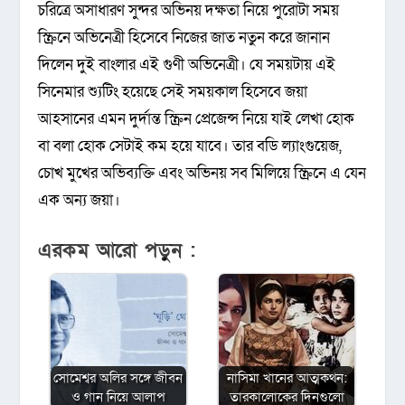
চরিত্রে অসাধারণ সুন্দর অভিনয় দক্ষতা নিয়ে পুরোটা সময়
স্ক্রিনে অভিনেত্রী হিসেবে নিজের জাত নতুন করে জানান
দিলেন দুই বাংলার এই গুণী অভিনেত্রী। যে সময়টায় এই
সিনেমার শ্যুটিং হয়েছে সেই সময়কাল হিসেবে জয়া
আহসানের এমন দুর্দান্ত স্ক্রিন প্রেজেন্স নিয়ে যাই লেখা হোক
বা বলা হোক সেটাই কম হয়ে যাবে। তার বডি ল্যাংগুয়েজ,
চোখ মুখের অভিব্যক্তি এবং অভিনয় সব মিলিয়ে স্ক্রিনে এ যেন
এক অন্য জয়া।
এরকম আরো পড়ুন :
সোমেশ্বর অলির সঙ্গে জীবন
নাসিমা খানের আত্মকথন:
ও গান নিয়ে আলাপ
তারকালোকের দিনগুলো