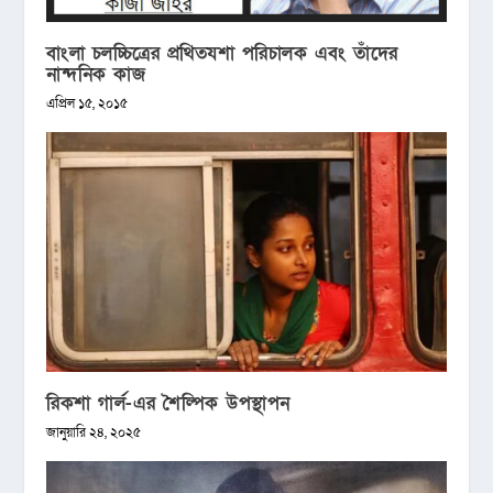
বাংলা চলচ্চিত্রের প্রথিতযশা পরিচালক এবং তাঁদের
নান্দনিক কাজ
এপ্রিল ১৫, ২০১৫
রিকশা গার্ল-এর শৈল্পিক উপস্থাপন
জানুয়ারি ২৪, ২০২৫