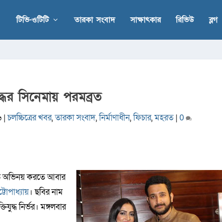
টিভি-ওটিটি
তারকা সংবাদ
সাক্ষাৎকার
রিভিউ
ব্লগ
ুদ্ধের সিনেমায় পরমব্রত
৬
|
চলচ্চিত্রের খবর
,
তারকা সংবাদ
,
নির্মাণাধীন
,
ফিচার
,
মহরত
|
0
ে অভিনয় করতে আবার
্টোপাধ্যায়
। ছবির নাম
যুদ্ধ নির্ভর। মঙ্গলবার