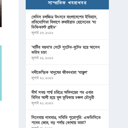
সাম্প্রতিক খবরাখবর
ভেনিস চলচ্চিত্র উৎসবে বাংলাদেশের ইতিহাস,
প্রতিযোগিতা বিভাগে রুবাইয়াত হোসেনের ‘দ্য
ডিফিকাল্ট ব্রাইড’
জুলাই ২৩, ২০২৬
‘মাটির ময়না’র সেটে স্যুটেড-বুটেড হয়ে আসেন
করিম চাচা
জুলাই ২২, ২০২৬
নদীকেন্দ্রিক মানুষের জীবনধারা ‘মাস্তুল’
জুলাই ২০, ২০২৬
দীর্ঘ সময় পার্শ্ব চরিত্রে অভিনয়ের পর এবার
মিসির আলী হয়ে মূল ভূমিকায় চঞ্চল চৌধুরী
জুলাই ২০, ২০২৬
সিনেমায় নামমাত্র, সমিতি পুরোপুরি: এফডিসিতে
পদের জোর, বড় পর্দায় কোথায় তারা?