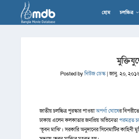
হোম
চলচ্চিত্র
মুক্তিয
Posted by
নিউজ ডেস্ক
|
জানু. ২০, ২০১
জাতীয় চলচ্চিত্র পুরস্কার পাওয়া
অপর্ণা ঘোষে
র বিপরীত
ঢাকায় এলেন কলকাতার জনপ্রিয় অভিনেতা
পরমব্রত চট
‘ভূবন মাঝি’। সরকারি অনুদানের সিনেমাটির কাহিনী মুক্তি
সন্ধ্যায় ‘ভূবন মাঝি’র মহরত হয়।