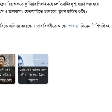
ুয়ারির শুরুতে কুষ্টিয়ার শিলাইদহে চলচ্চিত্রটির দৃশ্যধারণ শুরু হবে।
্রেম ও ভালবাসা। ফেব্রুয়ারিতে শুরু হবে ‘ভূবন মাঝি’র শুটিং।
ছবিতে অভিনয় করেছেন। তার বিপরীতে আছেন
ভাবনা
। সিনেমাটি শিগগিরই
ংগীতের
সোমেশ্বর অলির সঙ্গে
তি ফরিদা
জীবন ও গান নিয়ে
 আর নেই
আলাপ