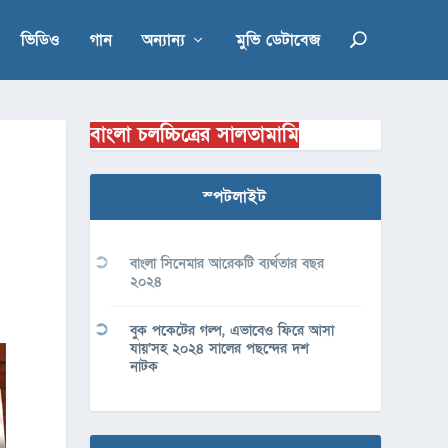
ভিডিও
গান
অন্যান্য
মুভি ডেটাবেজ
বাংলা চলচ্চিত্রের সালতামামি
স্পটলাইট
বাংলা সিনেমার আরেকটি ব্যর্থতার বছর
২০২৪
বুক পকেটের গল্প, এভাবেও ফিরে আসা
যায়’সহ ২০২৪ সালের পছন্দের দশ
নাটক