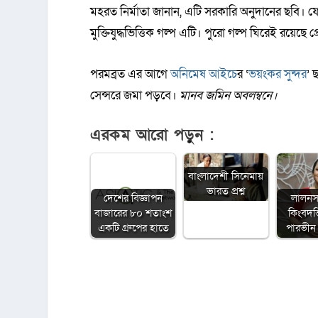
মহরত নির্মাতা জানান, এটি সরকারি অনুদানের ছবি। ফেব্র
মুক্তিযুদ্ধভিত্তিক গল্প এটি। পুরো গল্প ঘিরেই রয়েছে প
পরমব্রত এর আগে
অনিমেষ আইচে
র ‘
ভয়ংকর সুন্দর
’ 
সেন্সরে জমা পড়বে।
মানব জমিন অবলম্বনে।
এরকম আরো পড়ুন :
বাংলাদেশী সিনেমায়
ভারত প্রশ্ন
দেশের বিজ্ঞাপন
লালনস
বাজারের ৮০ শতাংশ
কিংবদন্
একটি গ্রুপের হাতে
পারভীন