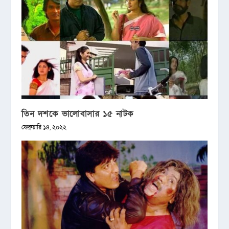
তিন দশকে ভালোবাসার ১৫ নাটক
ফেব্রুয়ারি ১৪, ২০২২