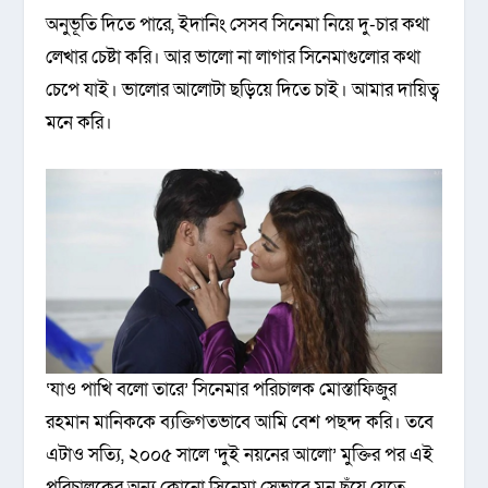
অনুভূতি দিতে পারে, ইদানিং সেসব সিনেমা নিয়ে দু-চার কথা
লেখার চেষ্টা করি। আর ভালো না লাগার সিনেমাগুলোর কথা
চেপে যাই। ভালোর আলোটা ছড়িয়ে দিতে চাই। আমার দায়িত্ব
মনে করি।
‘যাও পাখি বলো তারে’ সিনেমার পরিচালক মোস্তাফিজুর
রহমান মানিককে ব্যক্তিগতভাবে আমি বেশ পছন্দ করি। তবে
এটাও সত্যি, ২০০৫ সালে ‘দুই নয়নের আলো’ মুক্তির পর এই
পরিচালকের অন্য কোনো সিনেমা সেভাবে মন ছুঁয়ে যেতে