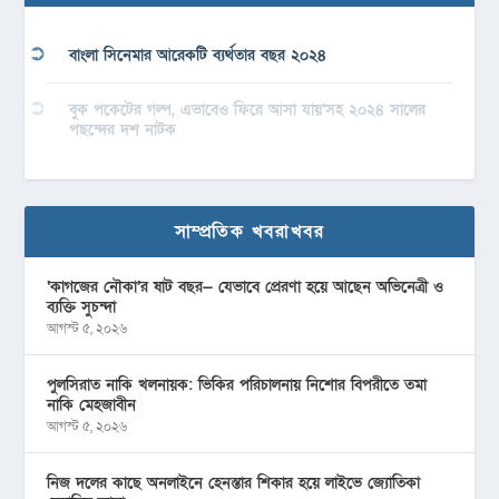
বাংলা সিনেমার আরেকটি ব্যর্থতার বছর ২০২৪
বুক পকেটের গল্প, এভাবেও ফিরে আসা যায়’সহ ২০২৪ সালের
পছন্দের দশ নাটক
সাম্প্রতিক খবরাখবর
‘কাগজের নৌকা’র ষাট বছর— যেভাবে প্রেরণা হয়ে আছেন অভিনেত্রী ও
ব্যক্তি সুচন্দা
আগস্ট ৫, ২০২৬
পুলসিরাত নাকি খলনায়ক: ভিকির পরিচালনায় নিশোর বিপরীতে তমা
নাকি মেহজাবীন
আগস্ট ৫, ২০২৬
নিজ দলের কাছে অনলাইনে হেনস্তার শিকার হয়ে লাইভে জ্যোতিকা