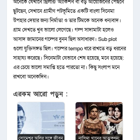
অনেকে যেখানে থ্রিলার/ অ্যাকশন বা বড় আয়োজনের পেছনে
ছুটছেন, সেখানে গ্রামীণ পটভূমিতে একটি বাংলা সিনেমা
উপহার দেয়ার জন্য নির্মাতা ও তার টিমকে অনেক ধন্যবাদ।
গ্রাম দেখতে খুব ভালো লেগেছে। গল্প সাদামাটা হলেও
আসাদ জামানের গল্পের বুনন ছিল অসাধারণ। Sub plot
গুলো যুক্তিসঙ্গত ছিল। গল্পের tempo ধরে রাখতে বড় ধরনের
সাহায্য করেছে। সিনেমাটা যেভাবে শেষ হয়েছে, মনে হয়েছে:
এর চেয়ে ভালো সমাপ্তি হতে পারতো না। কিছু সংলাপ মনে
রাখবো অনেকদিন।
এরকম আরো পড়ুন :
সোমেশ্বর অলির সঙ্গে জীবন
নাসিমা খানের আত্মকথন: