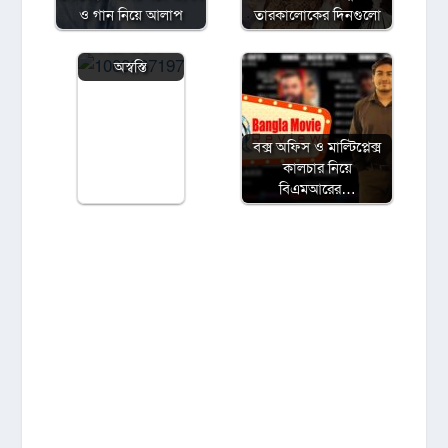
‘জাতীয় চলচ্চিত্র
ও গান নিয়ে আলাপ
তারকালোকের দিনগুলো
পুরস্কার ২০২৩’
নিয়ে স্বস্তি ও
অস্বস্তি
বক্স অফিস ও মাল্টিপ্লেক্স
কালচার নিয়ে
বিএমআরের…