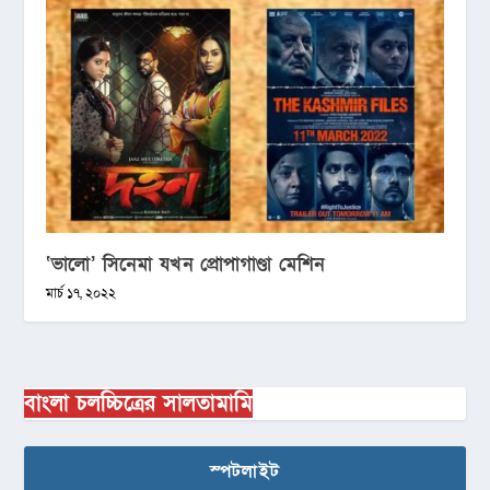
‘ভালো’ সিনেমা যখন প্রোপাগাণ্ডা মেশিন
মার্চ ১৭, ২০২২
বাংলা চলচ্চিত্রের সালতামামি
স্পটলাইট